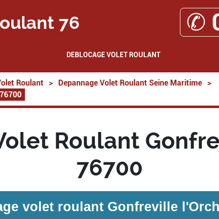
✆ 
oulant 76
DEBLOCAGE VOLET ROULANT
olet Roulant
>
Depannage Volet Roulant Seine Maritime
>
 76700
let Roulant Gonfrev
76700
e volet roulant Gonfreville l'Orc